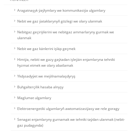
Aragatnaşyk ýaýlymlary we kommunikasiýa ulgamlary
Nebit we gaz ýataklarynyň gözlegi we olary ulanmak
Nebitgaz geçirijilerini we nebitgaz ammarlaryny gurmak we
ulanmak
Nebit we gaz känlerini işläp geçmek
Himiýa, nebiti we gazy gaýtadan işleýän enjamlaryna tehniki
hyzmat etmek we olary abatlamak
Ykdysadyýet we meýilnamalaşdyryş
Buhgalterçilik hasaba alnyşy
Maglumat ulgamlary
Elektroenergetiki ulgamlaryň awtomatizasiýasy we rele goragy
Senagat enjamlaryny gurnamak we tehniki taýdan ulanmak (nebit-
gaz pudagynda)