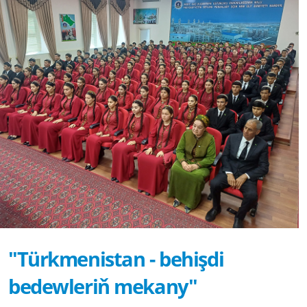
"Türkmenistan - behişdi
bedewleriň mekany"