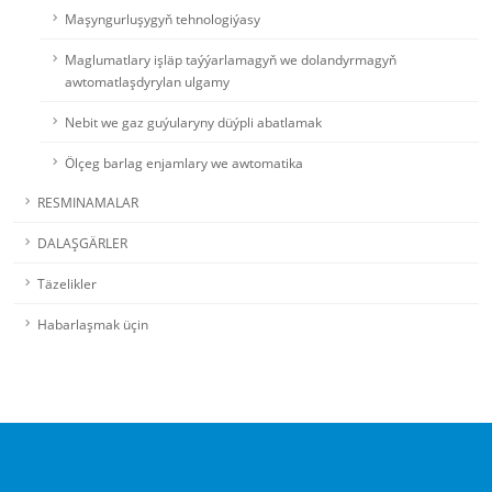
Maşyngurluşygyň tehnologiýasy
Maglumatlary işläp taýýarlamagyň we dolandyrmagyň
awtomatlaşdyrylan ulgamy
Nebit we gaz guýularyny düýpli abatlamak
Ölçeg barlag enjamlary we awtomatika
RESMINAMALAR
DALAŞGÄRLER
Täzelikler
Habarlaşmak üçin