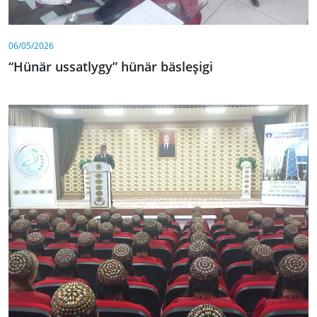
06/05/2026
“Hünär ussatlygy” hünär bäsleşigi