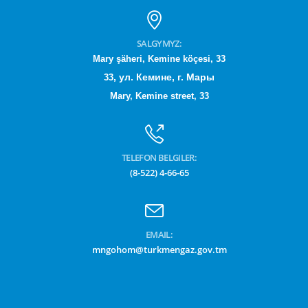
SALGYMYZ:
Mary şäheri, Kemine köçesi, 33
,
ул. Кемине,
г. Мары
33
Mary, Kemine street, 33
TELEFON BELGILER:
(8-522) 4-66-65
EMAIL:
mngohom@turkmengaz.gov.tm