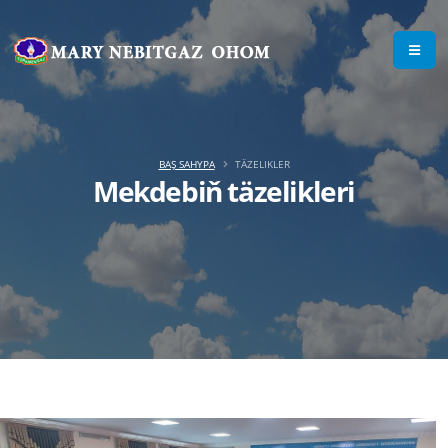
BAŞ SAHYPA
TÄZELIKLER
Mekdebiň täzelikleri