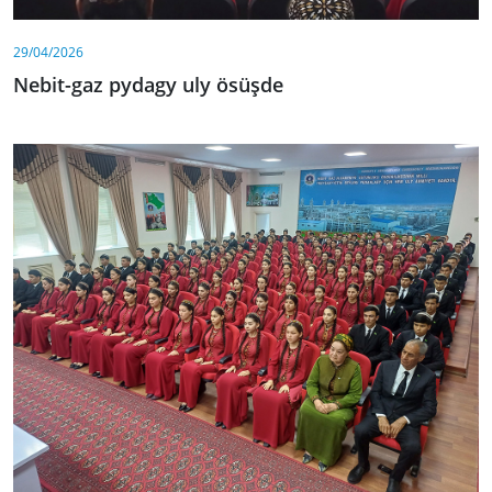
29/04/2026
Nebit-gaz pydagy uly ösüşde