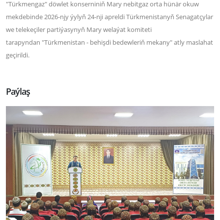
"Türkmengaz" döwlet konserniniň Mary nebitgaz orta hünär okuw
mekdebinde 2026-njy ýylyň 24-nji apreldi Türkmenistanyň Senagatçylar
we telekeçiler partiýasynyň Mary welaýat komiteti
tarapyndan "Türkmenistan - behişdi bedewleriň mekany" atly maslahat
geçirildi.
Paýlaş