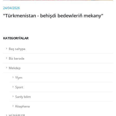
24/04/2026
"Türkmenistan - behişdi bedewleriň mekany"
KATEGORIÝALAR
Baş sahypa
Biz barada
Mekdep
Ylym
Sport
Sanly bilim
Kitaphana
HÜNÄRLER