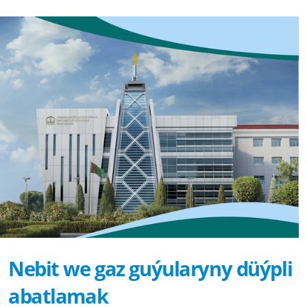
Nebit we gaz guýularyny düýpli
abatlamak