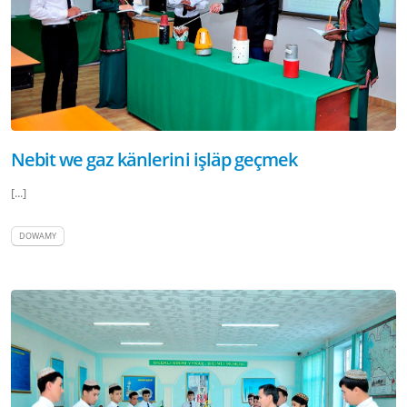
Nebit we gaz känlerini işläp geçmek
[...]
DOWAMY