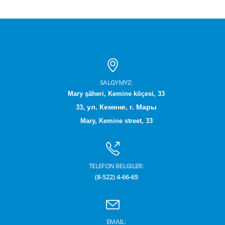
SALGYMYZ:
Mary şäheri, Kemine köçesi, 33
,
ул. Кемине,
г. Мары
33
Mary, Kemine street, 33
TELEFON BELGILER:
(8-522) 4-66-65
EMAIL: