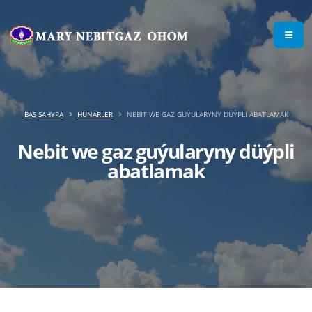
BAŞ SAHYPA
HÜNÄRLER
NEBIT WE GAZ GUÝULARYNY DÜÝPLI ABATLAMAK
Nebit we gaz guýularyny düýpli
abatlamak