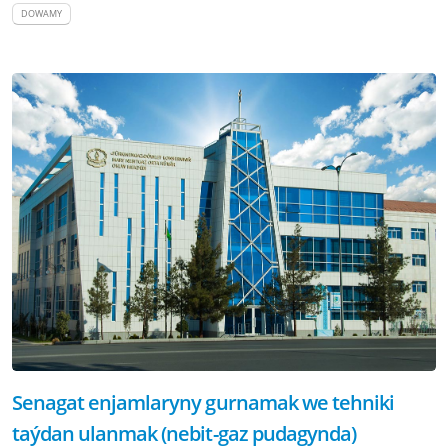
DOWAMY
Senagat enjamlaryny gurnamak we tehniki
taýdan ulanmak (nebit-gaz pudagynda)