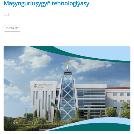
Maşyngurluşygyň tehnologiýasy
[...]
DOWAMY