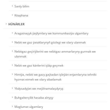
Sanly bilim
Kitaphana
HÜNÄRLER
Aragatnaşyk ýaýlymlary we kommunikasiýa ulgamlary
Nebit we gaz ýataklarynyň gözlegi we olary ulanmak
Nebitgaz geçirijilerini we nebitgaz ammarlaryny gurmak we
ulanmak
Nebit we gaz känlerini işläp geçmek
Himiýa, nebiti we gazy gaýtadan işleýän enjamlaryna tehniki
hyzmat etmek we olary abatlamak
Ykdysadyýet we meýilnamalaşdyryş
Buhgalterçilik hasaba alnyşy
Maglumat ulgamlary