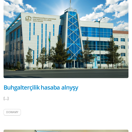
Buhgalterçilik hasaba alnyşy
[...]
DOWAMY