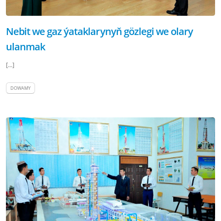
Nebit we gaz ýataklarynyň gözlegi we olary
ulanmak
[...]
DOWAMY