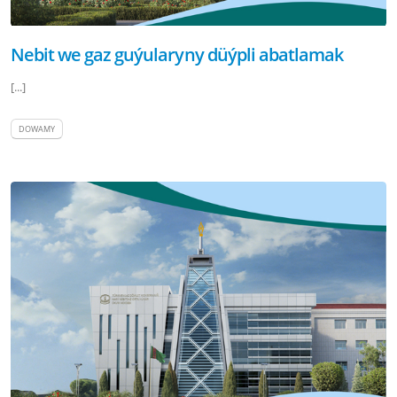
Nebit we gaz guýularyny düýpli abatlamak
[...]
DOWAMY