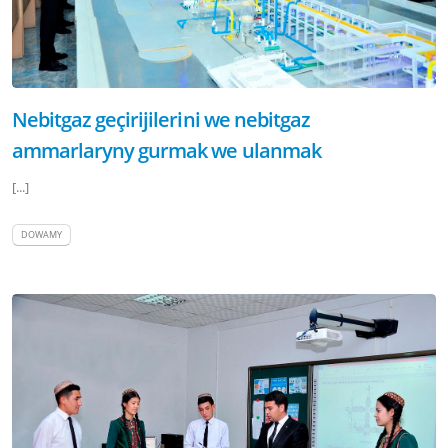
Nebitgaz geçirijilerini we nebitgaz
ammarlaryny gurmak we ulanmak
[...]
DOWAMY