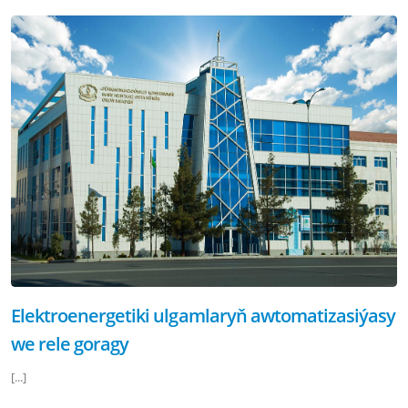
Elektroenergetiki ulgamlaryň awtomatizasiýasy
we rele goragy
[...]