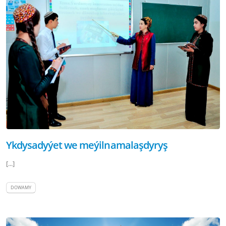
Ykdysadyýet we meýilnamalaşdyryş
[...]
DOWAMY