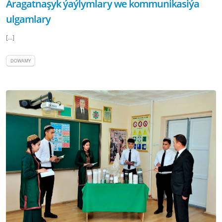
Aragatnaşyk ýaýlymlary we kommunikasiýa
ulgamlary
[...]
DOWAMY