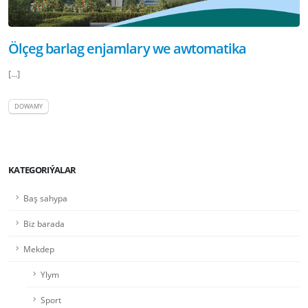
Ölçeg barlag enjamlary we awtomatika
[...]
DOWAMY
KATEGORIÝALAR
Baş sahypa
Biz barada
Mekdep
Ylym
Sport