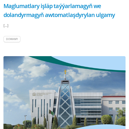
Maglumatlary işläp taýýarlamagyň we
dolandyrmagyň awtomatlaşdyrylan ulgamy
[...]
DOWAMY