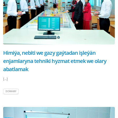
Himiýa, nebiti we gazy gaýtadan işleýän
enjamlaryna tehniki hyzmat etmek we olary
abatlamak
[...]
DOWAMY