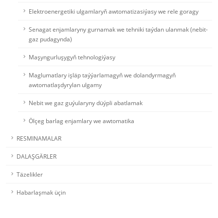
Elektroenergetiki ulgamlaryň awtomatizasiýasy we rele goragy
Senagat enjamlaryny gurnamak we tehniki taýdan ulanmak (nebit-
gaz pudagynda)
Maşyngurluşygyň tehnologiýasy
Maglumatlary işläp taýýarlamagyň we dolandyrmagyň
awtomatlaşdyrylan ulgamy
Nebit we gaz guýularyny düýpli abatlamak
Ölçeg barlag enjamlary we awtomatika
RESMINAMALAR
DALAŞGÄRLER
Täzelikler
Habarlaşmak üçin